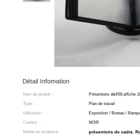
Détail Infomation
Nom de produit ::
Présentoirs d&#39;affiche 
Type ::
Plan de travail
Utilisation ::
Exposition / Bureau / Banqu
Couleur ::
NOIR
Mettre en évidence:
présentoirs de cadre
Ro
,