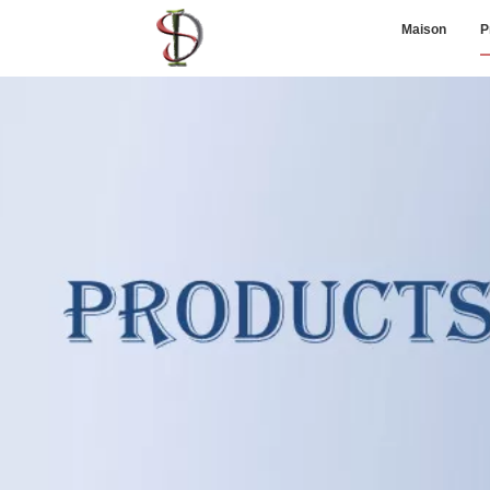
Maison
P