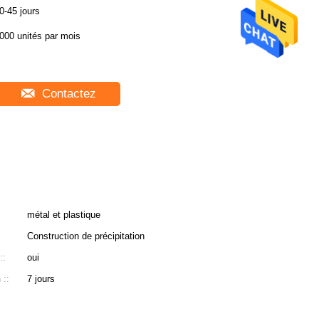
0-45 jours
000 unités par mois
Contactez
métal et plastique
Construction de précipitation
::
oui
 ::
7 jours