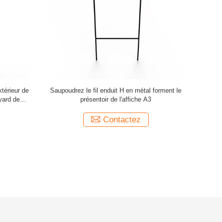
xtérieur de
Saupoudrez le fil enduit H en métal forment le
Présentoir 
yard de
présentoir de l'affiche A3
té
Contactez