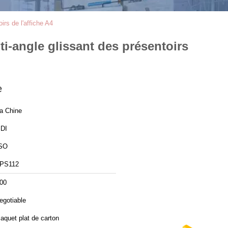
rs de l'affiche A4
i-angle glissant des présentoirs
e
a Chine
DI
SO
PS112
00
egotiable
aquet plat de carton