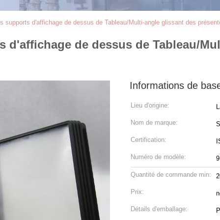
 supports d'affichage de dessus de Tableau/Multi-angle glissant des présentoi
 d'affichage de dessus de Tableau/Mult
Informations de bas
Lieu d'origine:
L
Nom de marque:
S
Certification:
I
Numéro de modèle:
9
Quantité de commande min:
2
Prix:
n
Détails d'emballage:
P