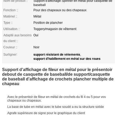
Nom de produit ::
Support d'affichage Spinner en métal pour casquette de
baseball
Fonction ::
Pour des chapeaux ou des chapeaux
Matériel ::
Métal
Type ::
Position de plancher
Utilisation ::
Toggery/magasin de vêtement
Adapté aux besoins
Oui
du client ::
Couleur ::
Noir
support résistant de vêtements
Surligner:
,
support d'habillement en métal sur des roues
Support d'affichage de fileur en métal pour le présentoir
debout de casquette de baseball/de support/casquette
de baseball d'affichage de crochets plancher multiple de
chapeau
Avec le présentoir de fileur en métal de crochets du fil 4 ou 5 pour vos
chapeaux ou chapeaux.
La base de tube en métal avec le tube soudé a eu la structure solide
Agrafe supérieure de signe pour le graphique du client