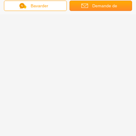
Bavarder
Demande de
soumission
Toutes les boîtes de empaquetage doivent être carton à double
2.
paroi, il est carton plat.
Une certaine palette d'utilisation de carton dépendent des
3.
exigences du client.
présentoirs de grille de fil
Étiquettes:
,
affichage libre de plaquette perforée
,
présentoir de plaquette perforée