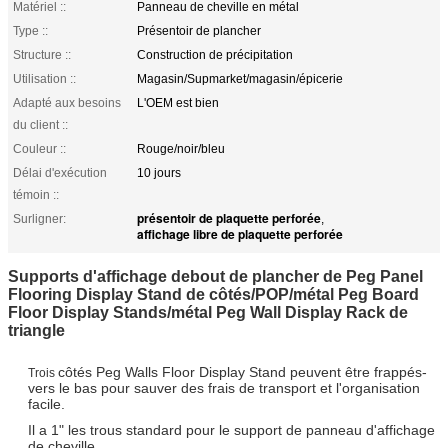
Matériel ::
Panneau de cheville en métal
Type ::
Présentoir de plancher
Structure ::
Construction de précipitation
Utilisation ::
Magasin/Supmarket/magasin/épicerie
Adapté aux besoins
L'OEM est bien
du client ::
Couleur ::
Rouge/noir/bleu
Délai d'exécution
10 jours
témoin ::
présentoir de plaquette perforée
Surligner:
,
affichage libre de plaquette perforée
Supports d'affichage debout de plancher de Peg Panel
Flooring Display Stand de côtés/POP/métal
Peg Board
Floor Display Stands/métal Peg Wall Display Rack de
triangle
côtés Peg Walls Floor Display Stand peuvent être frappés-
Trois
vers le bas pour sauver des frais de transport et l'organisation
facile.
Il a 1" les trous standard pour le support de panneau d'affichage
de cheville