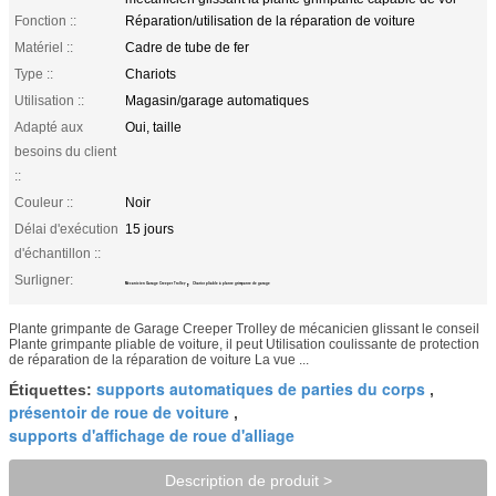
Fonction ::
Réparation/utilisation de la réparation de voiture
Matériel ::
Cadre de tube de fer
Type ::
Chariots
Utilisation ::
Magasin/garage automatiques
Adapté aux
Oui, taille
besoins du client
::
Couleur ::
Noir
Délai d'exécution
15 jours
d'échantillon ::
Surligner:
,
Mécanicien Garage Creeper Trolley
Chariot pliable à plante grimpante de garage
Plante grimpante de Garage Creeper Trolley de mécanicien glissant le conseil
Plante grimpante pliable de voiture, il peut Utilisation coulissante de protection
de réparation de la réparation de voiture La vue ...
supports automatiques de parties du corps
Étiquettes:
,
présentoir de roue de voiture
,
supports d'affichage de roue d'alliage
Description de produit >