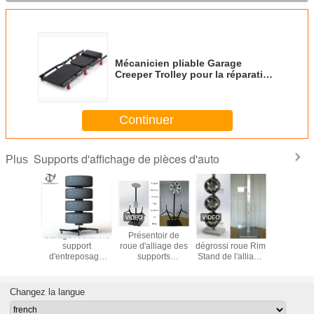
Mécanicien pliable Garage
Creeper Trolley pour la réparation
de voiture
Continuer
Supports d'affichage de pièces d'auto
Plus
e Kd de
Garage roulant le
Présentoir de
Le double d'OIN a
Six sup
port
support
roue d'alliage des
dégrossi roue Rim
automati
hage en
d'entreposage
supports
Stand de l'alliage
parties d
e pneus
des pneus d'OEM
d'affichage de
6 d'aluminium
de rou
chouc du
pour l'usine de
pièces d'auto en
présentoir
 6 de
réparation
métal de roue
de magnét
Changez la langue
rture
d'automobile
d'alliage de POP
métal de 
mobile
3