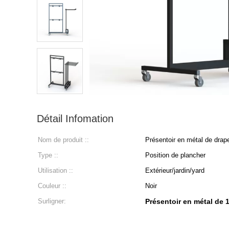
Détail Infomation
Nom de produit ::
Présentoir en métal de drape
Type ::
Position de plancher
Utilisation ::
Extérieur/jardin/yard
Couleur ::
Noir
Surligner:
Présentoir en métal de 