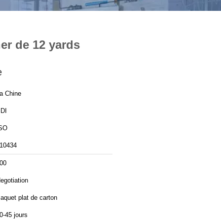
er de 12 yards
e
a Chine
DI
SO
10434
00
egotiation
aquet plat de carton
0-45 jours