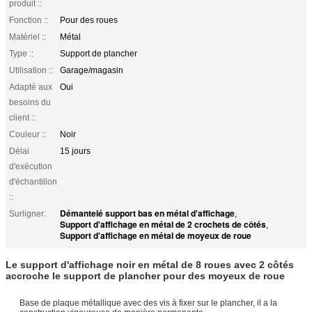
produit ::
Fonction ::
Pour des roues
Matériel ::
Métal
Type ::
Support de plancher
Utilisation ::
Garage/magasin
Adapté aux
Oui
besoins du
client ::
Couleur ::
Noir
Délai
15 jours
d'exécution
d'échantillon
::
Démantelé support bas en métal d'affichage
Surligner:
,
Support d'affichage en métal de 2 crochets de côtés
,
Support d'affichage en métal de moyeux de roue
Le support d'affichage noir en métal de 8 roues avec 2 côtés
accroche le support de plancher pour des moyeux de roue
Base de plaque métallique avec des vis à fixer sur le plancher, il a la