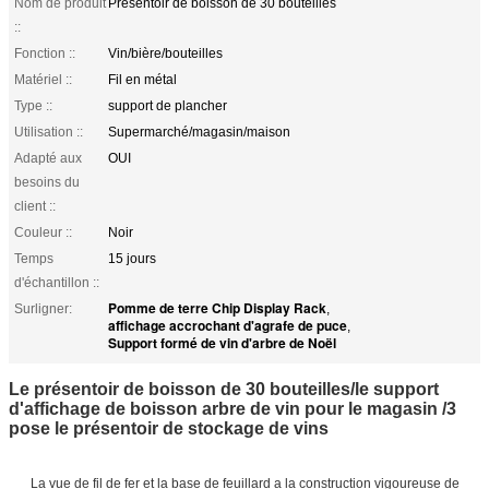
Nom de produit
Présentoir de boisson de 30 bouteilles
::
Fonction ::
Vin/bière/bouteilles
Matériel ::
Fil en métal
Type ::
support de plancher
Utilisation ::
Supermarché/magasin/maison
Adapté aux
OUI
besoins du
client ::
Couleur ::
Noir
Temps
15 jours
d'échantillon ::
Pomme de terre Chip Display Rack
Surligner:
,
affichage accrochant d'agrafe de puce
,
Support formé de vin d'arbre de Noël
Le présentoir de boisson de 30 bouteilles/le support
d'affichage de boisson arbre de vin pour le magasin /3
pose le présentoir de stockage de vins
La vue de fil de fer et la base de feuillard a la construction vigoureuse de