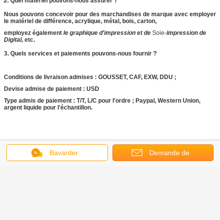
2.
Quel matériel pouvons-nous assurer ?
Nous pouvons concevoir pour des marchandises de marque avec employer
le matériel de différence, acrylique, métal, bois, carton,
employez également
le graphique d'impression et de
Soie-
impression de
Digital,
etc.
3.
Quels services et paiements pouvons-nous fournir ?
Conditions de livraison admises : GOUSSET, CAF, EXW, DDU ;
Devise admise de paiement : USD
Type admis de paiement : T/T, L/C pour l'ordre ; Paypal, Western Union,
argent liquide pour l'échantillon.
affichage accrochant d'agrafe de puce
Étiquettes:
,
Bavarder
Demande de
support d'affichage de pommes chips
,
support d'agrafe de pommes chips
soumission
L'arbre de Noël de 30 bouteilles a