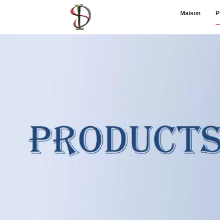
Maison
P