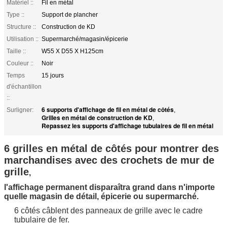
Matériel ::
Fil en métal
Type ::
Support de plancher
Structure ::
Construction de KD
Utilisation ::
Supermarché/magasin/épicerie
Taille ::
W55 X D55 X H125cm
Couleur ::
Noir
Temps
15 jours
d'échantillon
::
6 supports d'affichage de fil en métal de côtés
Surligner:
,
Grilles en métal de construction de KD
,
Repassez les supports d'affichage tubulaires de fil en métal
6 grilles en métal de côtés pour montrer des
marchandises avec des crochets de mur de
grille
,
l'affichage permanent disparaîtra grand dans n'importe
quelle magasin de détail, épicerie ou supermarché.
6 côtés câblent des panneaux de grille avec le cadre
tubulaire de fer.