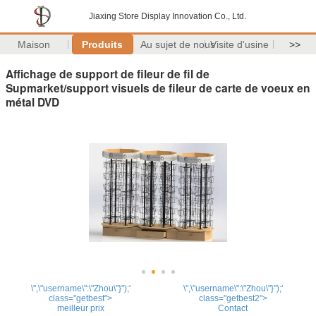
Jiaxing Store Display Innovation Co., Ltd.
Maison
Produits
Au sujet de nous
Visite d'usine
>>
Affichage de support de fileur de fil de
Supmarket/support visuels de fileur de carte de voeux en
métal DVD
\",\"username\":\"Zhou\"}");'
\",\"username\":\"Zhou\"}");'
class="getbest">
class="getbest2">
meilleur prix
Contact