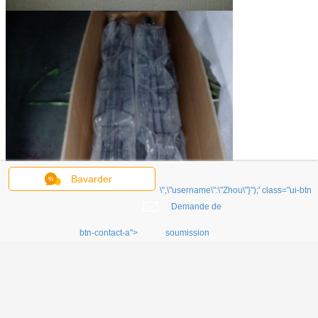
Bavarder
\",\"username\":\"Zhou\"}");' class="ui-btn
Demande de
btn-contact-a">
soumission