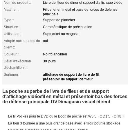
Nom de produit ::
Livre de fileur de dîner et support d'affichage vidéo
Matériel ::
Fil de fer en métal et base de forces de défense
principale
Type ::
Support de plancher
Structure ::
Caractéristique de précipitation
Utilisation ::
Supmarket ou magasin
Adapté aux besoins du
oui
client ::
Couleur ::
Noir/blanc/bleu
Délai d'exécution
30 jours
d'échantillon ::
affichage de support de livre de fil
Surligner:
,
présentoir de support de fileur
La poche superbe de livre de fileur et de support
d'affichage vidéo/fil en métal et présentoir bas des forces
de défense principale DVD/magasin visuel étirent
Le fil Pockes pour le DVD ou le Boor, de poche est W5.5 » x D1.5 » x H8 »
La tour 3 tournée a une plus grande base avec le tiroir pour le stockage