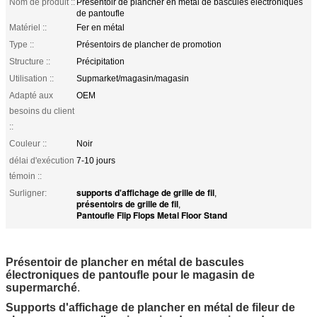
Nom de produit ::
Présentoir de plancher en métal de bascules électroniques
de pantoufle
Matériel ::
Fer en métal
Type ::
Présentoirs de plancher de promotion
Structure ::
Précipitation
Utilisation ::
Supmarket/magasin/magasin
Adapté aux
OEM
besoins du client
::
Couleur ::
Noir
délai d'exécution
7-10 jours
témoin ::
supports d'affichage de grille de fil
Surligner:
,
présentoirs de grille de fil
,
Pantoufle Flip Flops Metal Floor Stand
Présentoir de plancher en métal de bascules
électroniques de pantoufle pour le magasin de
supermarché
.
Supports d'affichage de plancher en métal de fileur de