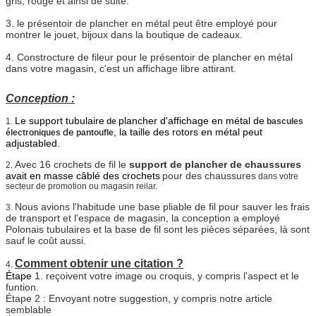
gris, rouge et ainsi de suite.
3. le présentoir de plancher en métal peut être employé pour
montrer le jouet, bijoux dans la boutique de cadeaux.
4.
Constrocture de fileur pour le présentoir de plancher en métal
dans votre magasin, c'est un affichage libre attirant.
Conception :
Le support tubulaire
plancher d'affichage en métal de
1.
de
bascules
de
, la taille des rotors en métal peut
électroniques
pantoufle
adjustabled.
Avec 16 crochets de fil le
support de plancher de chaussures
2.
avait en masse câblé des crochets
pour des chaussures
dans votre
secteur de promotion ou magasin reilar.
Nous avions l'habitude une base pliable de fil pour sauver les frais
3.
de transport et l'espace de magasin, la conception a employé
Polonais tubulaires et la base de fil sont les pièces séparées, là sont
sauf le coût aussi.
Comment obtenir une citation ?
4.
Étape
1. reçoivent votre image ou croquis, y compris l'aspect et le
funtion.
Étape 2 : Envoyant notre suggestion, y compris notre article
semblable