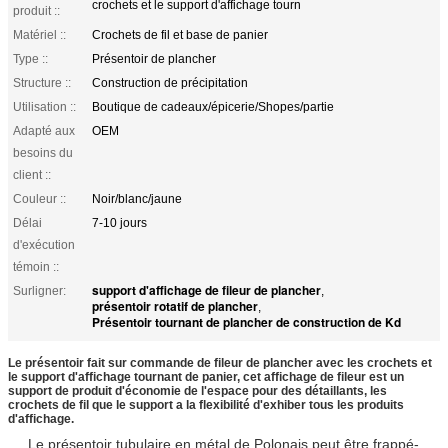
crochets et le support d'affichage tourn
produit ::
Matériel ::
Crochets de fil et base de panier
Type ::
Présentoir de plancher
Structure ::
Construction de précipitation
Utilisation ::
Boutique de cadeaux/épicerie/Shopes/partie
Adapté aux
OEM
besoins du
client ::
Couleur ::
Noir/blanc/jaune
Délai
7-10 jours
d'exécution
témoin ::
support d'affichage de fileur de plancher
Surligner:
,
présentoir rotatif de plancher
,
Présentoir tournant de plancher de construction de Kd
Le présentoir fait sur commande de fileur de plancher avec les crochets et
le support d'affichage tournant de panier, cet affichage de fileur est un
support de produit d'économie de l'espace pour des détaillants, les
crochets de fil que le support a la flexibilité d'exhiber tous les produits
d'affichage.
Le présentoir tubulaire en métal de Polonais peut être frappé-