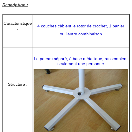
Description :
Caractéristique
4 couches câblent le rotor de crochet, 1 panier
:
ou l'autre combinaison
Le poteau séparé, à base métallique,
rassemblent
seulement une personne
Structure :