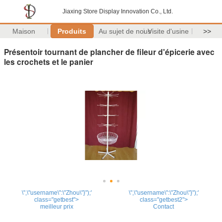
Jiaxing Store Display Innovation Co., Ltd.
Maison
Produits
Au sujet de nous
Visite d'usine
>>
Présentoir tournant de plancher de fileur d'épicerie avec
les crochets et le panier
\",\"username\":\"Zhou\"}");'
\",\"username\":\"Zhou\"}");'
class="getbest">
class="getbest2">
meilleur prix
Contact