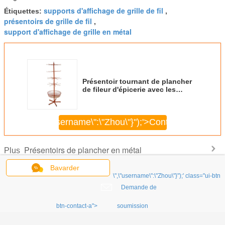
supports d'affichage de grille de fil
Étiquettes:
,
présentoirs de grille de fil
,
support d'affichage de grille en métal
Présentoir tournant de plancher
de fileur d'épicerie avec les
crochets et le panier
\",\"username\":\"Zhou\"}");'>
Continuer
Présentoirs de plancher en métal
Plus
Bavarder
\",\"username\":\"Zhou\"}");' class="ui-btn
Demande de
te de
Support
L'angle multi
4 couches
Démantel
btn-contact-a">
soumission
uin de
d'affichage fait sur
accroche 3
tournant le
présento
 a soudé
commande de
présentoirs de
support
plancher e